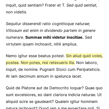
inquit, quid sentiam? Frater et T.
Sed quid sentiat,
non videtis.
Sequitur disserendi ratio cognitioque naturae;
Vitiosum est enim in dividendo partem in genere
numerare.
Summae mihi videtur inscitiae.
Sed
virtutem ipsam inchoavit, nihil amplius.
Nemo igitur esse beatus potest.
Sin aliud quid voles,
postea.
Non potes, nisi retexueris illa.
Non laboro,
inquit, de nomine. Pugnant Stoici cum Peripateticis.
At iam decimum annum in spelunca iacet.
Quid de Platone aut de Democrito loquar? Quae quo
sunt excelsiores, eo dant clariora indicia naturae. Ut
aliquid scire se gaudeant? Qualem igitur hominem
natura inchoavit? Quod iam a me expectare noli. Si